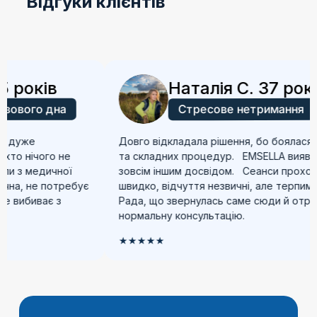
Відгуки клієнтів
у періоді післяпологової або післяопераційної
реабілітації, а також при вікових змінах та зниженні
м’язового тонусу. Доцільність застосування
визначається лікарем індивідуально.
років
Наталія С. 37 років
ового дна
Стресове нетримання
дуже
Довго відкладала рішення, бо боялася бо
о нічого не
та складних процедур. EMSELLA виявила
 з медичної
зовсім іншим досвідом. Сеанси проходят
а, не потребує
швидко, відчуття незвичні, але терпимі.
вибиває з
Рада, що звернулась саме сюди й отрима
нормальну консультацію.
★★★★★