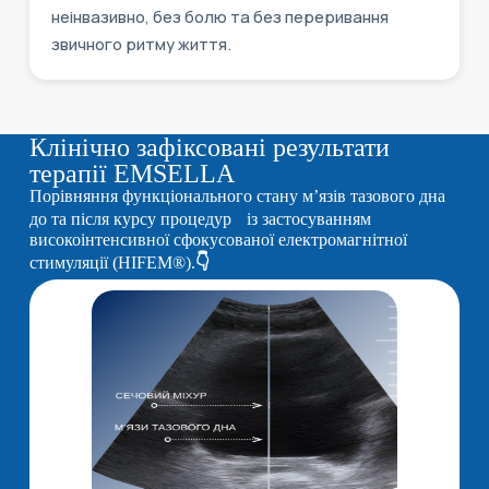
неінвазивно, без болю та без переривання
звичного ритму життя.
Клінічно зафіксовані результати
терапії EMSELLA
Порівняння функціонального стану м’язів тазового дна
до та після курсу процедур із застосуванням
високоінтенсивної сфокусованої електромагнітної
стимуляції (HIFEM®).
👇