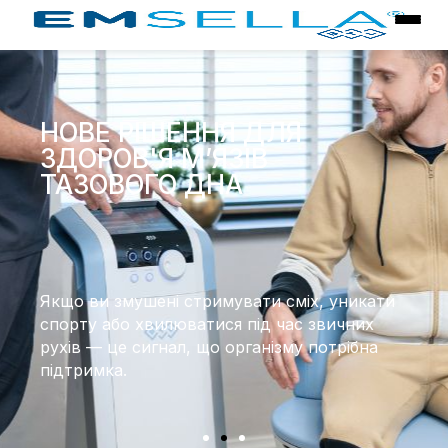
НОВЕ РІШЕННЯ ДЛЯ
ЗДОРОВ'Я М’ЯЗІВ
ТАЗОВОГО ДНА
Якщо ви змушені стримувати сміх, уникати
спорту або хвилюватися під час звичних
рухів — це сигнал, що організму потрібна
підтримка.