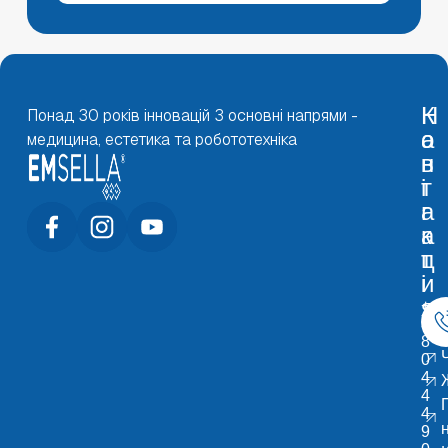
Н
К
Понад 30 років інновацій 3 основні напрями -
а
о
медицина, естетика та робототехніка
в
н
і
т
г
а
а
к
ц
т
і
и
я
+
3
8
0
4
4
4
9