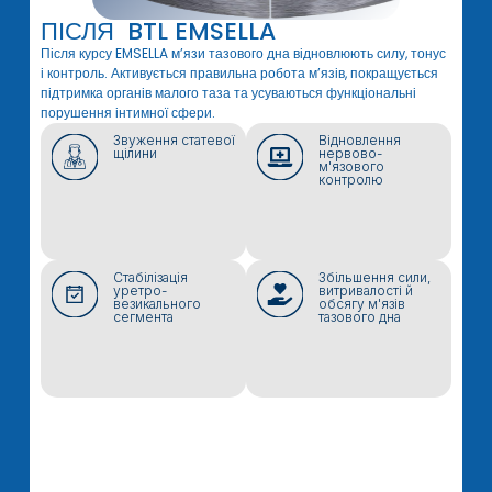
ПІСЛЯ BTL EMSELLA
Після курсу EMSELLA м’язи тазового дна відновлюють силу, тонус
О
 —
і контроль. Активується правильна робота м’язів, покращується
п
підтримка органів малого таза та усуваються функціональні
в
порушення інтимної сфери.
Звуження статевої
Відновлення
щілини
нервово-
м'язового
контролю
Стабілізація
Збільшення сили,
уретро-
витривалості й
везикального
обсягу м'язів
сегмента
тазового дна