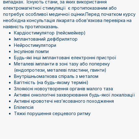
випадках. Існують стани, за яких використання
електромагнітної стимуляції є протипоказаним або
потребує особливої медичної оцінки.Перед початком курсу
необхідна консультація лікарята обов’язкова перевірка на
наявність протипоказань.
Кардіостимулятор (пейсмейкер)
Імплантований дефібрилятор
Нейростимулятори
Інсулінові помпи
Будь-які інші імплантовані електронні пристрої
Металеві імпланти в зоні тазу або попереку
(ендопротези, металеві пластини, гвинти)
Внутрішньоматкова спіраль з металом
Вагітність (на будь-якому терміні)
Злоякісні новоутворення органів малого таза
Активні онкологічні захворювання будь-якої локалізації
Активні кровотечі нез’ясованого походження
Епілепсія
Тяжкі порушення серцевого ритму