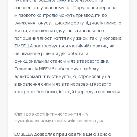
впевненість у власному тілі. Порушення нервово-
м’язового контролю можуть призводити до
зниження тонусу, дискомфорту під час інтимного
життя, зменшення відчуттів та загального
погіршення якості життя як у жінок, так і у чоловіків.
EMSELLA застосовується у клінічній практиці як
неінвазивне рішення для роботи з
функціональним станом м’язів тазового дна.
Технологія HIFEM® забезпечує глибоку
електромагнітну стимуляцію, спрямовану на
відновлення сили м’язів та нервово-м’язового
контролю без болю, ін’єкцій і періоду відновлення.
Ключ до якості інтимного життя — у
функціональному стані м’язів тазового дна.
EMSELLA дозволяє працювати з цією зоною