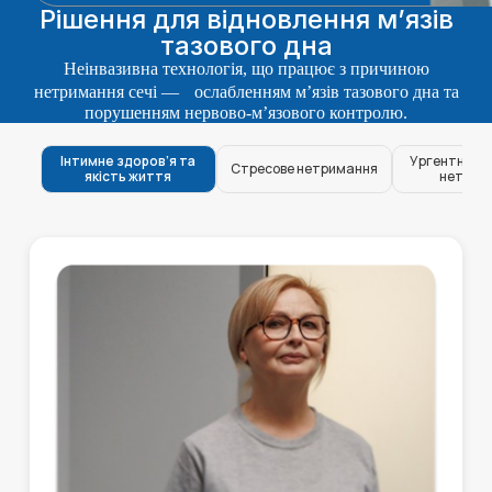
Рішення для відновлення м’язів
тазового дна
Неінвазивна технологія, що працює з причиною
нетримання сечі — ослабленням м’язів тазового дна та
порушенням нервово-м’язового контролю.
Інтимне здоров’я та
Ургентне та
Стресове нетримання
якість життя
нетрим