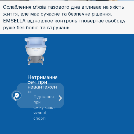
Ослаблення м’язів тазового дна впливає на якість
життя, але має сучасне та безпечне рішення.
EMSELLA відновлює контроль і повертає свободу
рухів без болю та втручань.
Нетримання
Ослаблення
сечі при
ерекції
навантажен
нейром’язово
ні
го
походження
Підтікання
Проблеми,пов’
при
язані не з
сміху,кашлі,
судинами, а зі
чханні,
слабкістю
спорті.
м’язів тазу.