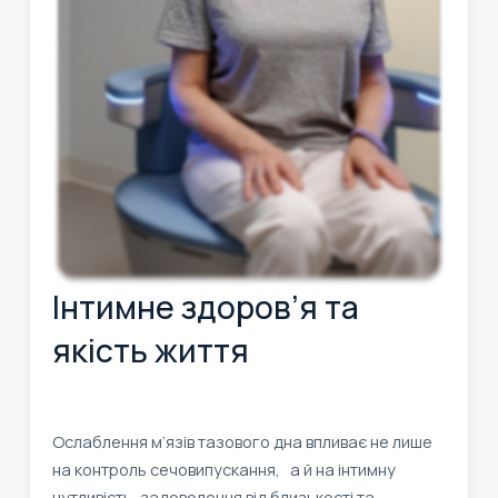
Інтимне здоров’я та
якість життя
Ослаблення м’язів тазового дна впливає не лише
на контроль сечовипускання, а й на інтимну
чутливість, задоволення від близькості та