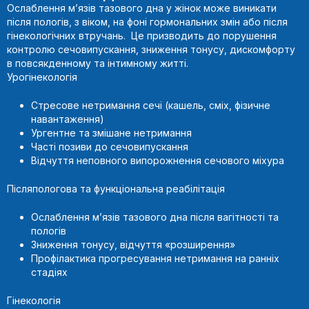
Ослаблення м’язів тазового дна у жінок може виникати
після пологів, з віком, на фоні гормональних змін або після
гінекологічних втручань. Це призводить до порушення
контролю сечовипускання, зниження тонусу, дискомфорту
в повсякденному та інтимному житті.
Урогінекологія
Стресове нетримання сечі (кашель, сміх, фізичне
навантаження)
Ургентне та змішане нетримання
Часті позиви до сечовипускання
Відчуття неповного випорожнення сечового міхура
Післяпологова та функціональна реабілітація
Ослаблення м’язів тазового дна після вагітності та
пологів
Зниження тонусу, відчуття «розширення»
Профілактика прогресування нетримання на ранніх
стадіях
Гінекологія